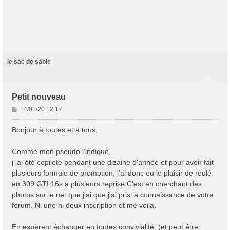
le sac de sable
Petit nouveau
M
14/01/20 12:17
e
s
Bonjour à toutes et a tous,
s
a
Comme mon pseudo l'indique,
g
j 'ai été copilote pendant une dizaine d'année et pour avoir fait
e
plusieurs formule de promotion, j'ai donc eu le plaisir de roulé
en 309 GTI 16s a plusieurs reprise.C'est en cherchant des
photos sur le net que j'ai que j'ai pris la connaissance de votre
forum. Ni une ni deux inscription et me voila.
En espèrent échanger en toutes convivialité, (et peut être