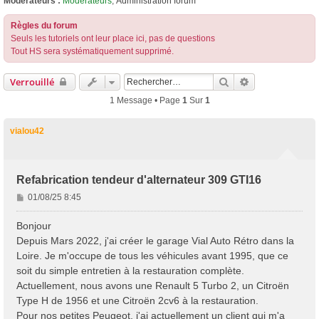
Modérateurs :
Modérateurs
,
Administration forum
Règles du forum
Seuls les tutoriels ont leur place ici, pas de questions
Tout HS sera systématiquement supprimé.
Rechercher
Recherche Ava
Verrouillé
1 Message • Page
1
Sur
1
vialou42
Refabrication tendeur d'alternateur 309 GTI16
M
01/08/25 8:45
e
s
Bonjour
s
Depuis Mars 2022, j'ai créer le garage Vial Auto Rétro dans la
a
Loire. Je m'occupe de tous les véhicules avant 1995, que ce
g
soit du simple entretien à la restauration complète.
e
Actuellement, nous avons une Renault 5 Turbo 2, un Citroën
Type H de 1956 et une Citroën 2cv6 à la restauration.
Pour nos petites Peugeot, j'ai actuellement un client qui m'a