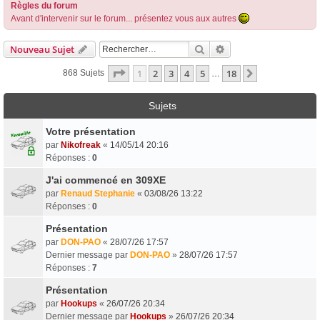
Règles du forum
Avant d'intervenir sur le forum... présentez vous aux autres
Rechercher
Recherche Avancée
Nouveau Sujet
Page
1
Sur
18
1
2
3
4
5
18
Suivant
868 Sujets
…
Sujets
Votre présentation
par
Nikofreak
«
14/05/14 20:16
Réponses :
0
J'ai commencé en 309XE
par
Renaud Stephanie
«
03/08/26 13:22
Réponses :
0
Présentation
par
DON-PAO
«
28/07/26 17:57
Dernier message par
DON-PAO
»
28/07/26 17:57
Réponses :
7
Présentation
par
Hookups
«
26/07/26 20:34
Dernier message par
Hookups
»
26/07/26 20:34