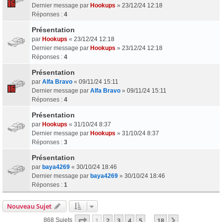
Dernier message par
Hookups
»
23/12/24 12:18
Réponses :
4
Présentation
par
Hookups
«
23/12/24 12:18
Dernier message par
Hookups
»
23/12/24 12:18
Réponses :
4
Présentation
par
Alfa Bravo
«
09/11/24 15:11
Dernier message par
Alfa Bravo
»
09/11/24 15:11
Réponses :
4
Présentation
par
Hookups
«
31/10/24 8:37
Dernier message par
Hookups
»
31/10/24 8:37
Réponses :
3
Présentation
par
baya4269
«
30/10/24 18:46
Dernier message par
baya4269
»
30/10/24 18:46
Réponses :
1
Nouveau Sujet
Page
1
Sur
18
1
2
3
4
5
18
Suivant
868 Sujets
…