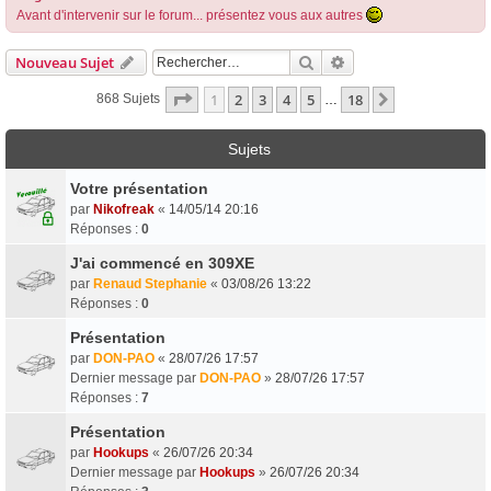
Avant d'intervenir sur le forum... présentez vous aux autres
Rechercher
Recherche Avancée
Nouveau Sujet
Page
1
Sur
18
1
2
3
4
5
18
Suivant
868 Sujets
…
Sujets
Votre présentation
par
Nikofreak
«
14/05/14 20:16
Réponses :
0
J'ai commencé en 309XE
par
Renaud Stephanie
«
03/08/26 13:22
Réponses :
0
Présentation
par
DON-PAO
«
28/07/26 17:57
Dernier message par
DON-PAO
»
28/07/26 17:57
Réponses :
7
Présentation
par
Hookups
«
26/07/26 20:34
Dernier message par
Hookups
»
26/07/26 20:34