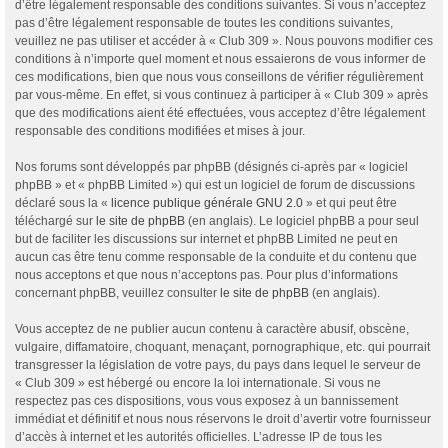
d’être légalement responsable des conditions suivantes. Si vous n’acceptez
pas d’être légalement responsable de toutes les conditions suivantes,
veuillez ne pas utiliser et accéder à « Club 309 ». Nous pouvons modifier ces
conditions à n’importe quel moment et nous essaierons de vous informer de
ces modifications, bien que nous vous conseillons de vérifier régulièrement
par vous-même. En effet, si vous continuez à participer à « Club 309 » après
que des modifications aient été effectuées, vous acceptez d’être légalement
responsable des conditions modifiées et mises à jour.
Nos forums sont développés par phpBB (désignés ci-après par « logiciel
phpBB » et « phpBB Limited ») qui est un logiciel de forum de discussions
déclaré sous la «
licence publique générale GNU 2.0
» et qui peut être
téléchargé sur
le site de phpBB
(en anglais). Le logiciel phpBB a pour seul
but de faciliter les discussions sur internet et phpBB Limited ne peut en
aucun cas être tenu comme responsable de la conduite et du contenu que
nous acceptons et que nous n’acceptons pas. Pour plus d’informations
concernant phpBB, veuillez consulter
le site de phpBB
(en anglais).
Vous acceptez de ne publier aucun contenu à caractère abusif, obscène,
vulgaire, diffamatoire, choquant, menaçant, pornographique, etc. qui pourrait
transgresser la législation de votre pays, du pays dans lequel le serveur de
« Club 309 » est hébergé ou encore la loi internationale. Si vous ne
respectez pas ces dispositions, vous vous exposez à un bannissement
immédiat et définitif et nous nous réservons le droit d’avertir votre fournisseur
d’accès à internet et les autorités officielles. L’adresse IP de tous les