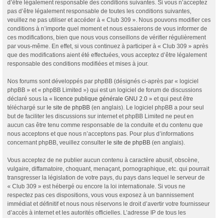
d’être légalement responsable des conditions suivantes. Si vous n’acceptez
pas d’être légalement responsable de toutes les conditions suivantes,
veuillez ne pas utiliser et accéder à « Club 309 ». Nous pouvons modifier ces
conditions à n’importe quel moment et nous essaierons de vous informer de
ces modifications, bien que nous vous conseillons de vérifier régulièrement
par vous-même. En effet, si vous continuez à participer à « Club 309 » après
que des modifications aient été effectuées, vous acceptez d’être légalement
responsable des conditions modifiées et mises à jour.
Nos forums sont développés par phpBB (désignés ci-après par « logiciel
phpBB » et « phpBB Limited ») qui est un logiciel de forum de discussions
déclaré sous la «
licence publique générale GNU 2.0
» et qui peut être
téléchargé sur
le site de phpBB
(en anglais). Le logiciel phpBB a pour seul
but de faciliter les discussions sur internet et phpBB Limited ne peut en
aucun cas être tenu comme responsable de la conduite et du contenu que
nous acceptons et que nous n’acceptons pas. Pour plus d’informations
concernant phpBB, veuillez consulter
le site de phpBB
(en anglais).
Vous acceptez de ne publier aucun contenu à caractère abusif, obscène,
vulgaire, diffamatoire, choquant, menaçant, pornographique, etc. qui pourrait
transgresser la législation de votre pays, du pays dans lequel le serveur de
« Club 309 » est hébergé ou encore la loi internationale. Si vous ne
respectez pas ces dispositions, vous vous exposez à un bannissement
immédiat et définitif et nous nous réservons le droit d’avertir votre fournisseur
d’accès à internet et les autorités officielles. L’adresse IP de tous les