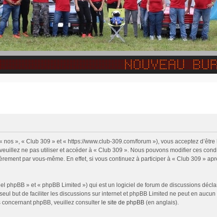
 « nos », « Club 309 » et « https://www.club-309.com/forum »), vous acceptez d’êtr
 veuillez ne pas utiliser et accéder à « Club 309 ». Nous pouvons modifier ces con
ièrement par vous-même. En effet, si vous continuez à participer à « Club 309 » apr
l phpBB » et « phpBB Limited ») qui est un logiciel de forum de discussions décla
 seul but de faciliter les discussions sur internet et phpBB Limited ne peut en auc
s concernant phpBB, veuillez consulter
le site de phpBB
(en anglais).