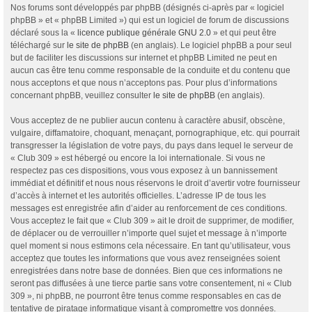
Nos forums sont développés par phpBB (désignés ci-après par « logiciel
phpBB » et « phpBB Limited ») qui est un logiciel de forum de discussions
déclaré sous la «
licence publique générale GNU 2.0
» et qui peut être
téléchargé sur
le site de phpBB
(en anglais). Le logiciel phpBB a pour seul
but de faciliter les discussions sur internet et phpBB Limited ne peut en
aucun cas être tenu comme responsable de la conduite et du contenu que
nous acceptons et que nous n’acceptons pas. Pour plus d’informations
concernant phpBB, veuillez consulter
le site de phpBB
(en anglais).
Vous acceptez de ne publier aucun contenu à caractère abusif, obscène,
vulgaire, diffamatoire, choquant, menaçant, pornographique, etc. qui pourrait
transgresser la législation de votre pays, du pays dans lequel le serveur de
« Club 309 » est hébergé ou encore la loi internationale. Si vous ne
respectez pas ces dispositions, vous vous exposez à un bannissement
immédiat et définitif et nous nous réservons le droit d’avertir votre fournisseur
d’accès à internet et les autorités officielles. L’adresse IP de tous les
messages est enregistrée afin d’aider au renforcement de ces conditions.
Vous acceptez le fait que « Club 309 » ait le droit de supprimer, de modifier,
de déplacer ou de verrouiller n’importe quel sujet et message à n’importe
quel moment si nous estimons cela nécessaire. En tant qu’utilisateur, vous
acceptez que toutes les informations que vous avez renseignées soient
enregistrées dans notre base de données. Bien que ces informations ne
seront pas diffusées à une tierce partie sans votre consentement, ni « Club
309 », ni phpBB, ne pourront être tenus comme responsables en cas de
tentative de piratage informatique visant à compromettre vos données.