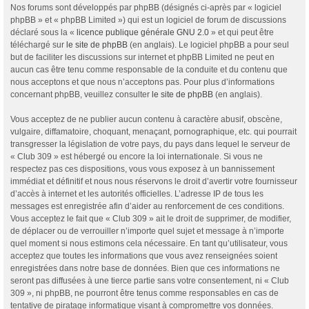
Nos forums sont développés par phpBB (désignés ci-après par « logiciel
phpBB » et « phpBB Limited ») qui est un logiciel de forum de discussions
déclaré sous la «
licence publique générale GNU 2.0
» et qui peut être
téléchargé sur
le site de phpBB
(en anglais). Le logiciel phpBB a pour seul
but de faciliter les discussions sur internet et phpBB Limited ne peut en
aucun cas être tenu comme responsable de la conduite et du contenu que
nous acceptons et que nous n’acceptons pas. Pour plus d’informations
concernant phpBB, veuillez consulter
le site de phpBB
(en anglais).
Vous acceptez de ne publier aucun contenu à caractère abusif, obscène,
vulgaire, diffamatoire, choquant, menaçant, pornographique, etc. qui pourrait
transgresser la législation de votre pays, du pays dans lequel le serveur de
« Club 309 » est hébergé ou encore la loi internationale. Si vous ne
respectez pas ces dispositions, vous vous exposez à un bannissement
immédiat et définitif et nous nous réservons le droit d’avertir votre fournisseur
d’accès à internet et les autorités officielles. L’adresse IP de tous les
messages est enregistrée afin d’aider au renforcement de ces conditions.
Vous acceptez le fait que « Club 309 » ait le droit de supprimer, de modifier,
de déplacer ou de verrouiller n’importe quel sujet et message à n’importe
quel moment si nous estimons cela nécessaire. En tant qu’utilisateur, vous
acceptez que toutes les informations que vous avez renseignées soient
enregistrées dans notre base de données. Bien que ces informations ne
seront pas diffusées à une tierce partie sans votre consentement, ni « Club
309 », ni phpBB, ne pourront être tenus comme responsables en cas de
tentative de piratage informatique visant à compromettre vos données.