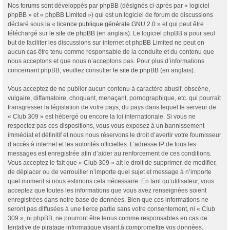
Nos forums sont développés par phpBB (désignés ci-après par « logiciel
phpBB » et « phpBB Limited ») qui est un logiciel de forum de discussions
déclaré sous la «
licence publique générale GNU 2.0
» et qui peut être
téléchargé sur
le site de phpBB
(en anglais). Le logiciel phpBB a pour seul
but de faciliter les discussions sur internet et phpBB Limited ne peut en
aucun cas être tenu comme responsable de la conduite et du contenu que
nous acceptons et que nous n’acceptons pas. Pour plus d’informations
concernant phpBB, veuillez consulter
le site de phpBB
(en anglais).
Vous acceptez de ne publier aucun contenu à caractère abusif, obscène,
vulgaire, diffamatoire, choquant, menaçant, pornographique, etc. qui pourrait
transgresser la législation de votre pays, du pays dans lequel le serveur de
« Club 309 » est hébergé ou encore la loi internationale. Si vous ne
respectez pas ces dispositions, vous vous exposez à un bannissement
immédiat et définitif et nous nous réservons le droit d’avertir votre fournisseur
d’accès à internet et les autorités officielles. L’adresse IP de tous les
messages est enregistrée afin d’aider au renforcement de ces conditions.
Vous acceptez le fait que « Club 309 » ait le droit de supprimer, de modifier,
de déplacer ou de verrouiller n’importe quel sujet et message à n’importe
quel moment si nous estimons cela nécessaire. En tant qu’utilisateur, vous
acceptez que toutes les informations que vous avez renseignées soient
enregistrées dans notre base de données. Bien que ces informations ne
seront pas diffusées à une tierce partie sans votre consentement, ni « Club
309 », ni phpBB, ne pourront être tenus comme responsables en cas de
tentative de piratage informatique visant à compromettre vos données.