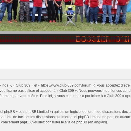
 « nos », « Club 309 » et « https://www.club-309.com/forum »), vous acceptez d’êtr
 veuillez ne pas utiliser et accéder à « Club 309 ». Nous pouvons modifier ces con
ièrement par vous-même. En effet, si vous continuez à participer à « Club 309 » apr
l phpBB » et « phpBB Limited ») qui est un logiciel de forum de discussions décla
 seul but de faciliter les discussions sur internet et phpBB Limited ne peut en auc
s concernant phpBB, veuillez consulter
le site de phpBB
(en anglais).