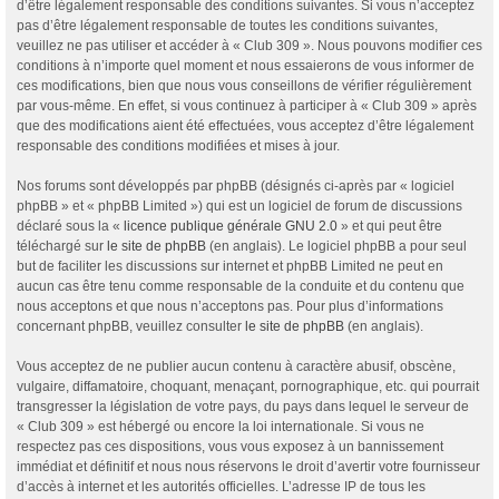
d’être légalement responsable des conditions suivantes. Si vous n’acceptez
pas d’être légalement responsable de toutes les conditions suivantes,
veuillez ne pas utiliser et accéder à « Club 309 ». Nous pouvons modifier ces
conditions à n’importe quel moment et nous essaierons de vous informer de
ces modifications, bien que nous vous conseillons de vérifier régulièrement
par vous-même. En effet, si vous continuez à participer à « Club 309 » après
que des modifications aient été effectuées, vous acceptez d’être légalement
responsable des conditions modifiées et mises à jour.
Nos forums sont développés par phpBB (désignés ci-après par « logiciel
phpBB » et « phpBB Limited ») qui est un logiciel de forum de discussions
déclaré sous la «
licence publique générale GNU 2.0
» et qui peut être
téléchargé sur
le site de phpBB
(en anglais). Le logiciel phpBB a pour seul
but de faciliter les discussions sur internet et phpBB Limited ne peut en
aucun cas être tenu comme responsable de la conduite et du contenu que
nous acceptons et que nous n’acceptons pas. Pour plus d’informations
concernant phpBB, veuillez consulter
le site de phpBB
(en anglais).
Vous acceptez de ne publier aucun contenu à caractère abusif, obscène,
vulgaire, diffamatoire, choquant, menaçant, pornographique, etc. qui pourrait
transgresser la législation de votre pays, du pays dans lequel le serveur de
« Club 309 » est hébergé ou encore la loi internationale. Si vous ne
respectez pas ces dispositions, vous vous exposez à un bannissement
immédiat et définitif et nous nous réservons le droit d’avertir votre fournisseur
d’accès à internet et les autorités officielles. L’adresse IP de tous les