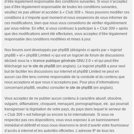
d’être légalement responsable des conditions suivantes. Si vous n’acceptez
pas d’être légalement responsable de toutes les conditions suivantes,
veuillez ne pas utiliser et accéder à « Club 309 ». Nous pouvons modifier ces
conditions à n’importe quel moment et nous essaierons de vous informer de
ces modifications, bien que nous vous conseillons de vérifier régulièrement
par vous-même. En effet, si vous continuez à participer à « Club 309 » après
que des modifications aient été effectuées, vous acceptez d’être légalement
responsable des conditions modifiées et mises à jour.
Nos forums sont développés par phpBB (désignés ci-après par « logiciel
phpBB » et « phpBB Limited ») qui est un logiciel de forum de discussions
déclaré sous la «
licence publique générale GNU 2.0
» et qui peut être
téléchargé sur
le site de phpBB
(en anglais). Le logiciel phpBB a pour seul
but de faciliter les discussions sur internet et phpBB Limited ne peut en
aucun cas être tenu comme responsable de la conduite et du contenu que
nous acceptons et que nous n’acceptons pas. Pour plus d’informations
concernant phpBB, veuillez consulter
le site de phpBB
(en anglais).
Vous acceptez de ne publier aucun contenu à caractère abusif, obscène,
vulgaire, diffamatoire, choquant, menaçant, pornographique, etc. qui pourrait
transgresser la législation de votre pays, du pays dans lequel le serveur de
« Club 309 » est hébergé ou encore la loi internationale. Si vous ne
respectez pas ces dispositions, vous vous exposez à un bannissement
immédiat et définitif et nous nous réservons le droit d’avertir votre fournisseur
d’accès à internet et les autorités officielles. L’adresse IP de tous les