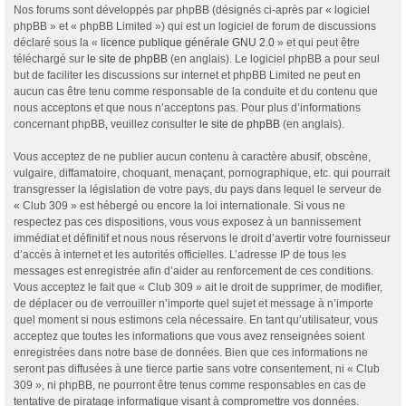
Nos forums sont développés par phpBB (désignés ci-après par « logiciel
phpBB » et « phpBB Limited ») qui est un logiciel de forum de discussions
déclaré sous la «
licence publique générale GNU 2.0
» et qui peut être
téléchargé sur
le site de phpBB
(en anglais). Le logiciel phpBB a pour seul
but de faciliter les discussions sur internet et phpBB Limited ne peut en
aucun cas être tenu comme responsable de la conduite et du contenu que
nous acceptons et que nous n’acceptons pas. Pour plus d’informations
concernant phpBB, veuillez consulter
le site de phpBB
(en anglais).
Vous acceptez de ne publier aucun contenu à caractère abusif, obscène,
vulgaire, diffamatoire, choquant, menaçant, pornographique, etc. qui pourrait
transgresser la législation de votre pays, du pays dans lequel le serveur de
« Club 309 » est hébergé ou encore la loi internationale. Si vous ne
respectez pas ces dispositions, vous vous exposez à un bannissement
immédiat et définitif et nous nous réservons le droit d’avertir votre fournisseur
d’accès à internet et les autorités officielles. L’adresse IP de tous les
messages est enregistrée afin d’aider au renforcement de ces conditions.
Vous acceptez le fait que « Club 309 » ait le droit de supprimer, de modifier,
de déplacer ou de verrouiller n’importe quel sujet et message à n’importe
quel moment si nous estimons cela nécessaire. En tant qu’utilisateur, vous
acceptez que toutes les informations que vous avez renseignées soient
enregistrées dans notre base de données. Bien que ces informations ne
seront pas diffusées à une tierce partie sans votre consentement, ni « Club
309 », ni phpBB, ne pourront être tenus comme responsables en cas de
tentative de piratage informatique visant à compromettre vos données.