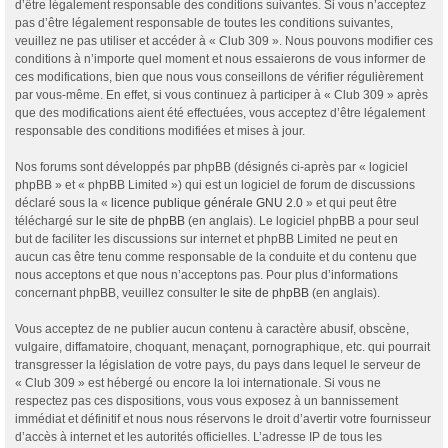
d’être légalement responsable des conditions suivantes. Si vous n’acceptez
pas d’être légalement responsable de toutes les conditions suivantes,
veuillez ne pas utiliser et accéder à « Club 309 ». Nous pouvons modifier ces
conditions à n’importe quel moment et nous essaierons de vous informer de
ces modifications, bien que nous vous conseillons de vérifier régulièrement
par vous-même. En effet, si vous continuez à participer à « Club 309 » après
que des modifications aient été effectuées, vous acceptez d’être légalement
responsable des conditions modifiées et mises à jour.
Nos forums sont développés par phpBB (désignés ci-après par « logiciel
phpBB » et « phpBB Limited ») qui est un logiciel de forum de discussions
déclaré sous la «
licence publique générale GNU 2.0
» et qui peut être
téléchargé sur
le site de phpBB
(en anglais). Le logiciel phpBB a pour seul
but de faciliter les discussions sur internet et phpBB Limited ne peut en
aucun cas être tenu comme responsable de la conduite et du contenu que
nous acceptons et que nous n’acceptons pas. Pour plus d’informations
concernant phpBB, veuillez consulter
le site de phpBB
(en anglais).
Vous acceptez de ne publier aucun contenu à caractère abusif, obscène,
vulgaire, diffamatoire, choquant, menaçant, pornographique, etc. qui pourrait
transgresser la législation de votre pays, du pays dans lequel le serveur de
« Club 309 » est hébergé ou encore la loi internationale. Si vous ne
respectez pas ces dispositions, vous vous exposez à un bannissement
immédiat et définitif et nous nous réservons le droit d’avertir votre fournisseur
d’accès à internet et les autorités officielles. L’adresse IP de tous les