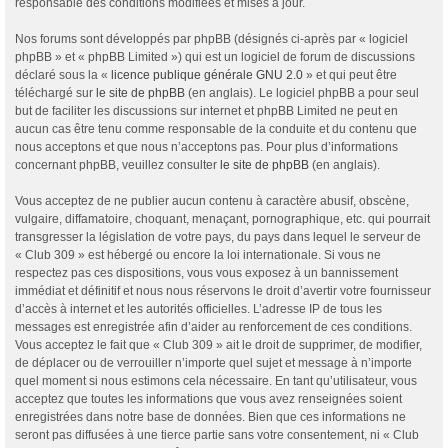
responsable des conditions modifiées et mises à jour.
Nos forums sont développés par phpBB (désignés ci-après par « logiciel
phpBB » et « phpBB Limited ») qui est un logiciel de forum de discussions
déclaré sous la «
licence publique générale GNU 2.0
» et qui peut être
téléchargé sur
le site de phpBB
(en anglais). Le logiciel phpBB a pour seul
but de faciliter les discussions sur internet et phpBB Limited ne peut en
aucun cas être tenu comme responsable de la conduite et du contenu que
nous acceptons et que nous n’acceptons pas. Pour plus d’informations
concernant phpBB, veuillez consulter
le site de phpBB
(en anglais).
Vous acceptez de ne publier aucun contenu à caractère abusif, obscène,
vulgaire, diffamatoire, choquant, menaçant, pornographique, etc. qui pourrait
transgresser la législation de votre pays, du pays dans lequel le serveur de
« Club 309 » est hébergé ou encore la loi internationale. Si vous ne
respectez pas ces dispositions, vous vous exposez à un bannissement
immédiat et définitif et nous nous réservons le droit d’avertir votre fournisseur
d’accès à internet et les autorités officielles. L’adresse IP de tous les
messages est enregistrée afin d’aider au renforcement de ces conditions.
Vous acceptez le fait que « Club 309 » ait le droit de supprimer, de modifier,
de déplacer ou de verrouiller n’importe quel sujet et message à n’importe
quel moment si nous estimons cela nécessaire. En tant qu’utilisateur, vous
acceptez que toutes les informations que vous avez renseignées soient
enregistrées dans notre base de données. Bien que ces informations ne
seront pas diffusées à une tierce partie sans votre consentement, ni « Club