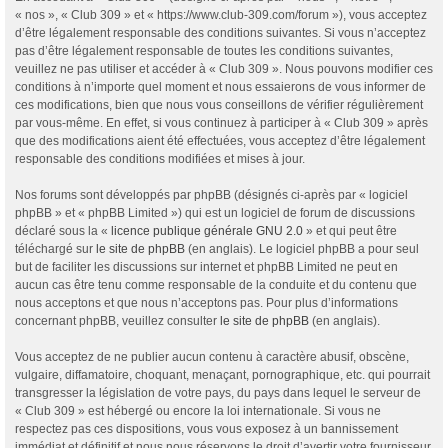
« nos », « Club 309 » et « https://www.club-309.com/forum »), vous acceptez
d’être légalement responsable des conditions suivantes. Si vous n’acceptez
pas d’être légalement responsable de toutes les conditions suivantes,
veuillez ne pas utiliser et accéder à « Club 309 ». Nous pouvons modifier ces
conditions à n’importe quel moment et nous essaierons de vous informer de
ces modifications, bien que nous vous conseillons de vérifier régulièrement
par vous-même. En effet, si vous continuez à participer à « Club 309 » après
que des modifications aient été effectuées, vous acceptez d’être légalement
responsable des conditions modifiées et mises à jour.
Nos forums sont développés par phpBB (désignés ci-après par « logiciel
phpBB » et « phpBB Limited ») qui est un logiciel de forum de discussions
déclaré sous la «
licence publique générale GNU 2.0
» et qui peut être
téléchargé sur
le site de phpBB
(en anglais). Le logiciel phpBB a pour seul
but de faciliter les discussions sur internet et phpBB Limited ne peut en
aucun cas être tenu comme responsable de la conduite et du contenu que
nous acceptons et que nous n’acceptons pas. Pour plus d’informations
concernant phpBB, veuillez consulter
le site de phpBB
(en anglais).
Vous acceptez de ne publier aucun contenu à caractère abusif, obscène,
vulgaire, diffamatoire, choquant, menaçant, pornographique, etc. qui pourrait
transgresser la législation de votre pays, du pays dans lequel le serveur de
« Club 309 » est hébergé ou encore la loi internationale. Si vous ne
respectez pas ces dispositions, vous vous exposez à un bannissement
immédiat et définitif et nous nous réservons le droit d’avertir votre fournisseur