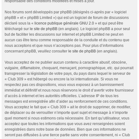
responsable des conditions modifiées et mises à jour.
Nos forums sont développés par phpBB (désignés ci-après par « logiciel
phpBB » et « phpBB Limited ») qui est un logiciel de forum de discussions
déclaré sous la «
licence publique générale GNU 2.0
» et qui peut être
téléchargé sur
le site de phpBB
(en anglais). Le logiciel phpBB a pour seul
but de faciliter les discussions sur internet et phpBB Limited ne peut en
aucun cas être tenu comme responsable de la conduite et du contenu que
nous acceptons et que nous n’acceptons pas. Pour plus d’informations
concernant phpBB, veuillez consulter
le site de phpBB
(en anglais).
Vous acceptez de ne publier aucun contenu à caractère abusif, obscène,
vulgaire, diffamatoire, choquant, menaçant, pornographique, etc. qui pourrait
transgresser la législation de votre pays, du pays dans lequel le serveur de
« Club 309 » est hébergé ou encore la loi internationale. Si vous ne
respectez pas ces dispositions, vous vous exposez à un bannissement
immédiat et définitif et nous nous réservons le droit d’avertir votre fournisseur
d’accès à internet et les autorités officielles. L’adresse IP de tous les
messages est enregistrée afin d’aider au renforcement de ces conditions.
Vous acceptez le fait que « Club 309 » ait le droit de supprimer, de modifier,
de déplacer ou de verrouiller n’importe quel sujet et message à n’importe
quel moment si nous estimons cela nécessaire. En tant qu’utilisateur, vous
acceptez que toutes les informations que vous avez renseignées soient
enregistrées dans notre base de données. Bien que ces informations ne
seront pas diffusées à une tierce partie sans votre consentement, ni « Club