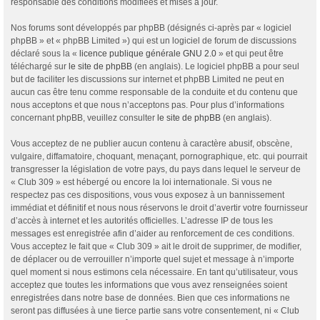
responsable des conditions modifiées et mises à jour.
Nos forums sont développés par phpBB (désignés ci-après par « logiciel
phpBB » et « phpBB Limited ») qui est un logiciel de forum de discussions
déclaré sous la «
licence publique générale GNU 2.0
» et qui peut être
téléchargé sur
le site de phpBB
(en anglais). Le logiciel phpBB a pour seul
but de faciliter les discussions sur internet et phpBB Limited ne peut en
aucun cas être tenu comme responsable de la conduite et du contenu que
nous acceptons et que nous n’acceptons pas. Pour plus d’informations
concernant phpBB, veuillez consulter
le site de phpBB
(en anglais).
Vous acceptez de ne publier aucun contenu à caractère abusif, obscène,
vulgaire, diffamatoire, choquant, menaçant, pornographique, etc. qui pourrait
transgresser la législation de votre pays, du pays dans lequel le serveur de
« Club 309 » est hébergé ou encore la loi internationale. Si vous ne
respectez pas ces dispositions, vous vous exposez à un bannissement
immédiat et définitif et nous nous réservons le droit d’avertir votre fournisseur
d’accès à internet et les autorités officielles. L’adresse IP de tous les
messages est enregistrée afin d’aider au renforcement de ces conditions.
Vous acceptez le fait que « Club 309 » ait le droit de supprimer, de modifier,
de déplacer ou de verrouiller n’importe quel sujet et message à n’importe
quel moment si nous estimons cela nécessaire. En tant qu’utilisateur, vous
acceptez que toutes les informations que vous avez renseignées soient
enregistrées dans notre base de données. Bien que ces informations ne
seront pas diffusées à une tierce partie sans votre consentement, ni « Club