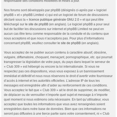
responsable des conditions modifiées et mises à jour.
Nos forums sont développés par phpBB (désignés ci-après par « logiciel
phpBB » et « phpBB Limited ») qui est un logiciel de forum de discussions
déclaré sous la «
licence publique générale GNU 2.0
» et qui peut être
téléchargé sur
le site de phpBB
(en anglais). Le logiciel phpBB a pour seul
but de faciliter les discussions sur internet et phpBB Limited ne peut en
aucun cas être tenu comme responsable de la conduite et du contenu que
nous acceptons et que nous n’acceptons pas. Pour plus d’informations
concernant phpBB, veuillez consulter
le site de phpBB
(en anglais).
Vous acceptez de ne publier aucun contenu à caractère abusif, obscène,
vulgaire, diffamatoire, choquant, menaçant, pornographique, etc. qui pourrait
transgresser la législation de votre pays, du pays dans lequel le serveur de
« Club 309 » est hébergé ou encore la loi internationale. Si vous ne
respectez pas ces dispositions, vous vous exposez à un bannissement
immédiat et définitif et nous nous réservons le droit d’avertir votre fournisseur
d’accès à internet et les autorités officielles. L’adresse IP de tous les
messages est enregistrée afin d’aider au renforcement de ces conditions.
Vous acceptez le fait que « Club 309 » ait le droit de supprimer, de modifier,
de déplacer ou de verrouiller n’importe quel sujet et message à n’importe
quel moment si nous estimons cela nécessaire. En tant qu’utilisateur, vous
acceptez que toutes les informations que vous avez renseignées soient
enregistrées dans notre base de données. Bien que ces informations ne
seront pas diffusées à une tierce partie sans votre consentement, ni « Club