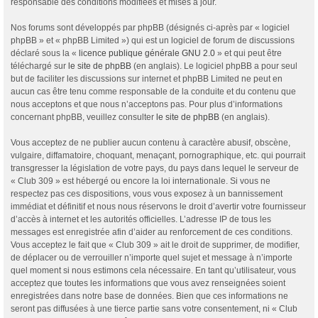
responsable des conditions modifiées et mises à jour.
Nos forums sont développés par phpBB (désignés ci-après par « logiciel
phpBB » et « phpBB Limited ») qui est un logiciel de forum de discussions
déclaré sous la «
licence publique générale GNU 2.0
» et qui peut être
téléchargé sur
le site de phpBB
(en anglais). Le logiciel phpBB a pour seul
but de faciliter les discussions sur internet et phpBB Limited ne peut en
aucun cas être tenu comme responsable de la conduite et du contenu que
nous acceptons et que nous n’acceptons pas. Pour plus d’informations
concernant phpBB, veuillez consulter
le site de phpBB
(en anglais).
Vous acceptez de ne publier aucun contenu à caractère abusif, obscène,
vulgaire, diffamatoire, choquant, menaçant, pornographique, etc. qui pourrait
transgresser la législation de votre pays, du pays dans lequel le serveur de
« Club 309 » est hébergé ou encore la loi internationale. Si vous ne
respectez pas ces dispositions, vous vous exposez à un bannissement
immédiat et définitif et nous nous réservons le droit d’avertir votre fournisseur
d’accès à internet et les autorités officielles. L’adresse IP de tous les
messages est enregistrée afin d’aider au renforcement de ces conditions.
Vous acceptez le fait que « Club 309 » ait le droit de supprimer, de modifier,
de déplacer ou de verrouiller n’importe quel sujet et message à n’importe
quel moment si nous estimons cela nécessaire. En tant qu’utilisateur, vous
acceptez que toutes les informations que vous avez renseignées soient
enregistrées dans notre base de données. Bien que ces informations ne
seront pas diffusées à une tierce partie sans votre consentement, ni « Club