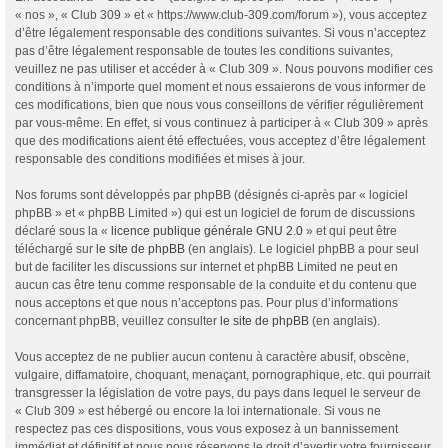
« nos », « Club 309 » et « https://www.club-309.com/forum »), vous acceptez
d’être légalement responsable des conditions suivantes. Si vous n’acceptez
pas d’être légalement responsable de toutes les conditions suivantes,
veuillez ne pas utiliser et accéder à « Club 309 ». Nous pouvons modifier ces
conditions à n’importe quel moment et nous essaierons de vous informer de
ces modifications, bien que nous vous conseillons de vérifier régulièrement
par vous-même. En effet, si vous continuez à participer à « Club 309 » après
que des modifications aient été effectuées, vous acceptez d’être légalement
responsable des conditions modifiées et mises à jour.
Nos forums sont développés par phpBB (désignés ci-après par « logiciel
phpBB » et « phpBB Limited ») qui est un logiciel de forum de discussions
déclaré sous la «
licence publique générale GNU 2.0
» et qui peut être
téléchargé sur
le site de phpBB
(en anglais). Le logiciel phpBB a pour seul
but de faciliter les discussions sur internet et phpBB Limited ne peut en
aucun cas être tenu comme responsable de la conduite et du contenu que
nous acceptons et que nous n’acceptons pas. Pour plus d’informations
concernant phpBB, veuillez consulter
le site de phpBB
(en anglais).
Vous acceptez de ne publier aucun contenu à caractère abusif, obscène,
vulgaire, diffamatoire, choquant, menaçant, pornographique, etc. qui pourrait
transgresser la législation de votre pays, du pays dans lequel le serveur de
« Club 309 » est hébergé ou encore la loi internationale. Si vous ne
respectez pas ces dispositions, vous vous exposez à un bannissement
immédiat et définitif et nous nous réservons le droit d’avertir votre fournisseur