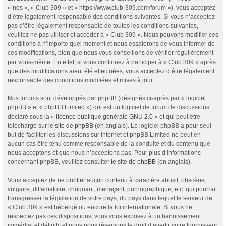
« nos », « Club 309 » et « https://www.club-309.com/forum »), vous acceptez
d’être légalement responsable des conditions suivantes. Si vous n’acceptez
pas d’être légalement responsable de toutes les conditions suivantes,
veuillez ne pas utiliser et accéder à « Club 309 ». Nous pouvons modifier ces
conditions à n’importe quel moment et nous essaierons de vous informer de
ces modifications, bien que nous vous conseillons de vérifier régulièrement
par vous-même. En effet, si vous continuez à participer à « Club 309 » après
que des modifications aient été effectuées, vous acceptez d’être légalement
responsable des conditions modifiées et mises à jour.
Nos forums sont développés par phpBB (désignés ci-après par « logiciel
phpBB » et « phpBB Limited ») qui est un logiciel de forum de discussions
déclaré sous la «
licence publique générale GNU 2.0
» et qui peut être
téléchargé sur
le site de phpBB
(en anglais). Le logiciel phpBB a pour seul
but de faciliter les discussions sur internet et phpBB Limited ne peut en
aucun cas être tenu comme responsable de la conduite et du contenu que
nous acceptons et que nous n’acceptons pas. Pour plus d’informations
concernant phpBB, veuillez consulter
le site de phpBB
(en anglais).
Vous acceptez de ne publier aucun contenu à caractère abusif, obscène,
vulgaire, diffamatoire, choquant, menaçant, pornographique, etc. qui pourrait
transgresser la législation de votre pays, du pays dans lequel le serveur de
« Club 309 » est hébergé ou encore la loi internationale. Si vous ne
respectez pas ces dispositions, vous vous exposez à un bannissement
immédiat et définitif et nous nous réservons le droit d’avertir votre fournisseur