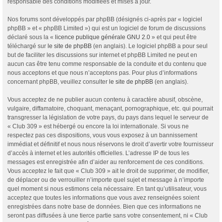
responsable des conditions modifiées et mises à jour.
Nos forums sont développés par phpBB (désignés ci-après par « logiciel
phpBB » et « phpBB Limited ») qui est un logiciel de forum de discussions
déclaré sous la «
licence publique générale GNU 2.0
» et qui peut être
téléchargé sur
le site de phpBB
(en anglais). Le logiciel phpBB a pour seul
but de faciliter les discussions sur internet et phpBB Limited ne peut en
aucun cas être tenu comme responsable de la conduite et du contenu que
nous acceptons et que nous n’acceptons pas. Pour plus d’informations
concernant phpBB, veuillez consulter
le site de phpBB
(en anglais).
Vous acceptez de ne publier aucun contenu à caractère abusif, obscène,
vulgaire, diffamatoire, choquant, menaçant, pornographique, etc. qui pourrait
transgresser la législation de votre pays, du pays dans lequel le serveur de
« Club 309 » est hébergé ou encore la loi internationale. Si vous ne
respectez pas ces dispositions, vous vous exposez à un bannissement
immédiat et définitif et nous nous réservons le droit d’avertir votre fournisseur
d’accès à internet et les autorités officielles. L’adresse IP de tous les
messages est enregistrée afin d’aider au renforcement de ces conditions.
Vous acceptez le fait que « Club 309 » ait le droit de supprimer, de modifier,
de déplacer ou de verrouiller n’importe quel sujet et message à n’importe
quel moment si nous estimons cela nécessaire. En tant qu’utilisateur, vous
acceptez que toutes les informations que vous avez renseignées soient
enregistrées dans notre base de données. Bien que ces informations ne
seront pas diffusées à une tierce partie sans votre consentement, ni « Club