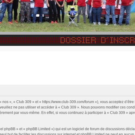
 « nos », « Club 309 » et « https://www.club-309.com/forum »), vous acceptez d’êtr
 veuillez ne pas utiliser et accéder à « Club 309 ». Nous pouvons modifier ces con
ièrement par vous-même. En effet, si vous continuez à participer à « Club 309 » apr
l phpBB » et « phpBB Limited ») qui est un logiciel de forum de discussions décla
 seul but de faciliter les discussions sur internet et phpBB Limited ne peut en auc