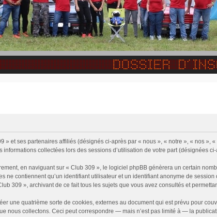
9 » et ses partenaires affiliés (désignés ci-après par « nous », « notre », « nos »
s informations collectées lors des sessions d’utilisation de votre part (désignées ci
rement, en naviguant sur « Club 309 », le logiciel phpBB génèrera un certain nombr
ies ne contiennent qu’un identifiant utilisateur et un identifiant anonyme de sessi
Club 309 », archivant de ce fait tous les sujets que vous avez consultés et permettant
éer une quatrième sorte de cookies, externes au document qui est prévu pour couv
e nous collectons. Ceci peut correspondre — mais n’est pas limité à — la publicati