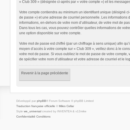
« Club 309 » (désignée ci-après par « votre compte ») et les messages
Votre compte contiendra au minimum un identifiant unique (désigné ci-
de passe ») et une adresse de courriel personnelle. Les informations 
informations, en-dehors de votre nom d’utilisateur, de votre mot de pass
Dans tous les cas, vous pouvez contrôler quelles informations de votr
une option disponible sur votre compte.
Votre mot de passe est chiffré (par un chiffrage à sens unique) afin qu’
moyen d’accès à votre compte sur « Club 309 », veillez donc à le con
votre mot de passe. Si vous oubliez le mot de passe de votre compte, v
de spécifier votre nom d’utilisateur et votre adresse de courriel et le
Revenir à la page précédente
Développé par
phpBB
® Forum Software © phpBB Limited
Traduction française officielle
©
Miles Cellar
Style
we_universal
created by INVENTEA & v12mike
Confidentialité
Conditions