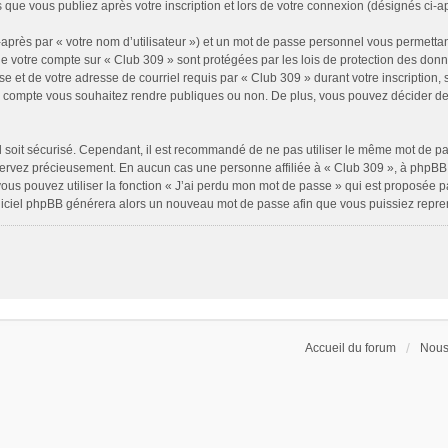
 que vous publiez après votre inscription et lors de votre connexion (désignés ci-
après par « votre nom d’utilisateur ») et un mot de passe personnel vous permettan
de votre compte sur « Club 309 » sont protégées par les lois de protection des don
e et de votre adresse de courriel requis par « Club 309 » durant votre inscription, s
e compte vous souhaitez rendre publiques ou non. De plus, vous pouvez décider de 
il soit sécurisé. Cependant, il est recommandé de ne pas utiliser le même mot de pass
servez précieusement. En aucun cas une personne affiliée à « Club 309 », à phpBB 
ous pouvez utiliser la fonction « J’ai perdu mon mot de passe » qui est proposée p
 logiciel phpBB générera alors un nouveau mot de passe afin que vous puissiez repre
Accueil du forum
Nous