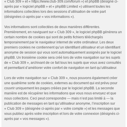
« Club 309 » et « https://www.club-309.com/forum ») et phpBB (désigné ci-
après par « logiciel phpBB » et « phpBB Limited ») utilisent toutes les
informations collectées lors des sessions d’utilisation de votre part
(désignées ci-après par « vos informations »).
Vos informations sont collectées de deux manières différentes.
Premièrement, en naviguant sur « Club 309 », le logiciel phpBB génèrera un
certain nombre de cookies qui sont de petits fichiers téléchargés
temporairement par le navigateur internet de votre ordinateur. Les deux
premiers cookies ne contiennent qu’un identifiant utilisateur et un identifiant
anonyme de session qui vous sont automatiquement assignés par le logiciel
phpBB. Un troisième cookie sera créé lors de votre navigation sur les sujets
de « Club 309 », archivant de ce fait tous les sujets que vous avez consultés
et permettant d’améliorer votre confort de navigation en tant qu’utilisateur.
Lors de votre navigation sur « Club 309 », nous pouvons également créer
une quatrième sorte de cookies, externes au document qui est prévu pour
couvrir uniquement les pages créées par le logiciel phpBB. La seconde
manière est de récupérer les informations que vous nous envoyez et que
nous collectons. Ceci peut correspondre — mais n’est pas limité à — la
publication de messages en tant qu’utilisateur anonyme, l’inscription sur
« Club 309 » (désignée ci-après par « votre compte ») et les messages que
vous publiez après votre inscription et lors de votre connexion (désignés ci-
après par « vos messages »).