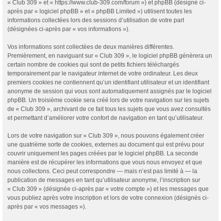
« Club 309 » et « https://www.club-309.com/forum ») et phpBB (désigné ci-
après par « logiciel phpBB » et « phpBB Limited ») utilisent toutes les
informations collectées lors des sessions d’utilisation de votre part
(désignées ci-après par « vos informations »).
Vos informations sont collectées de deux manières différentes.
Premièrement, en naviguant sur « Club 309 », le logiciel phpBB génèrera un
certain nombre de cookies qui sont de petits fichiers téléchargés
temporairement par le navigateur internet de votre ordinateur. Les deux
premiers cookies ne contiennent qu’un identifiant utilisateur et un identifiant
anonyme de session qui vous sont automatiquement assignés par le logiciel
phpBB. Un troisième cookie sera créé lors de votre navigation sur les sujets
de « Club 309 », archivant de ce fait tous les sujets que vous avez consultés
et permettant d’améliorer votre confort de navigation en tant qu’utilisateur.
Lors de votre navigation sur « Club 309 », nous pouvons également créer
une quatrième sorte de cookies, externes au document qui est prévu pour
couvrir uniquement les pages créées par le logiciel phpBB. La seconde
manière est de récupérer les informations que vous nous envoyez et que
nous collectons. Ceci peut correspondre — mais n’est pas limité à — la
publication de messages en tant qu’utilisateur anonyme, l’inscription sur
« Club 309 » (désignée ci-après par « votre compte ») et les messages que
vous publiez après votre inscription et lors de votre connexion (désignés ci-
après par « vos messages »).