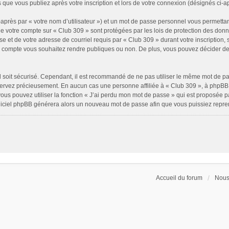
 que vous publiez après votre inscription et lors de votre connexion (désignés ci-
après par « votre nom d’utilisateur ») et un mot de passe personnel vous permettan
de votre compte sur « Club 309 » sont protégées par les lois de protection des don
e et de votre adresse de courriel requis par « Club 309 » durant votre inscription, s
e compte vous souhaitez rendre publiques ou non. De plus, vous pouvez décider de 
il soit sécurisé. Cependant, il est recommandé de ne pas utiliser le même mot de pass
servez précieusement. En aucun cas une personne affiliée à « Club 309 », à phpBB 
ous pouvez utiliser la fonction « J’ai perdu mon mot de passe » qui est proposée p
 logiciel phpBB générera alors un nouveau mot de passe afin que vous puissiez repre
Accueil du forum
Nous