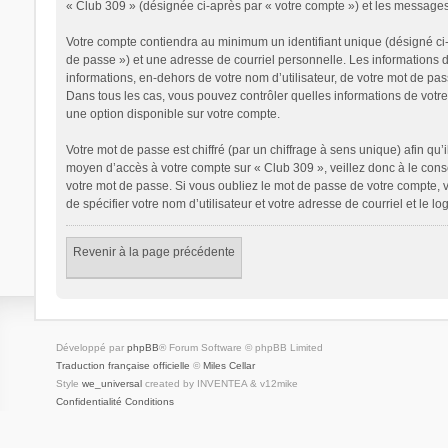
« Club 309 » (désignée ci-après par « votre compte ») et les messages
Votre compte contiendra au minimum un identifiant unique (désigné ci-
de passe ») et une adresse de courriel personnelle. Les informations 
informations, en-dehors de votre nom d’utilisateur, de votre mot de pass
Dans tous les cas, vous pouvez contrôler quelles informations de votr
une option disponible sur votre compte.
Votre mot de passe est chiffré (par un chiffrage à sens unique) afin qu’
moyen d’accès à votre compte sur « Club 309 », veillez donc à le con
votre mot de passe. Si vous oubliez le mot de passe de votre compte, v
de spécifier votre nom d’utilisateur et votre adresse de courriel et le
Revenir à la page précédente
Développé par
phpBB
® Forum Software © phpBB Limited
Traduction française officielle
©
Miles Cellar
Style
we_universal
created by INVENTEA & v12mike
Confidentialité
Conditions