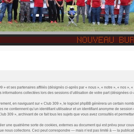
9 » et ses partenaires affiliés (désignés ci-après par « nous », « notre », « nos »
s informations collectées lors des sessions d’utilisation de votre part (désignées ci
rement, en naviguant sur « Club 309 », le logiciel phpBB génèrera un certain nombr
ies ne contiennent qu’un identifiant utilisateur et un identifiant anonyme de sessi
Club 309 », archivant de ce fait tous les sujets que vous avez consultés et permettant
éer une quatrième sorte de cookies, externes au document qui est prévu pour couv
e nous collectons. Ceci peut correspondre — mais n’est pas limité à — la publicati