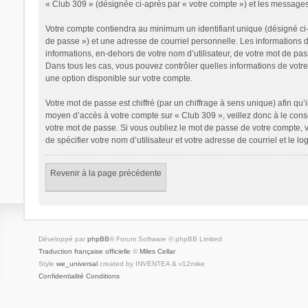
« Club 309 » (désignée ci-après par « votre compte ») et les messages
Votre compte contiendra au minimum un identifiant unique (désigné ci-
de passe ») et une adresse de courriel personnelle. Les informations 
informations, en-dehors de votre nom d’utilisateur, de votre mot de pass
Dans tous les cas, vous pouvez contrôler quelles informations de votr
une option disponible sur votre compte.
Votre mot de passe est chiffré (par un chiffrage à sens unique) afin qu’
moyen d’accès à votre compte sur « Club 309 », veillez donc à le con
votre mot de passe. Si vous oubliez le mot de passe de votre compte, v
de spécifier votre nom d’utilisateur et votre adresse de courriel et le
Revenir à la page précédente
Développé par
phpBB
® Forum Software © phpBB Limited
Traduction française officielle
©
Miles Cellar
Style
we_universal
created by INVENTEA & v12mike
Confidentialité
Conditions