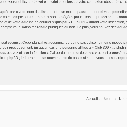
 que vous publiez après votre inscription et lors de votre connexion (désignés ci-
après par « votre nom d’utilisateur ») et un mot de passe personnel vous permettan
de votre compte sur « Club 309 » sont protégées par les lois de protection des don
e et de votre adresse de courriel requis par « Club 309 » durant votre inscription, s
e compte vous souhaitez rendre publiques ou non. De plus, vous pouvez décider de 
il soit sécurisé. Cependant, il est recommandé de ne pas utiliser le même mot de pass
servez précieusement. En aucun cas une personne affiliée à « Club 309 », à phpBB 
ous pouvez utiliser la fonction « J’ai perdu mon mot de passe » qui est proposée p
 logiciel phpBB générera alors un nouveau mot de passe afin que vous puissiez repre
Accueil du forum
Nous