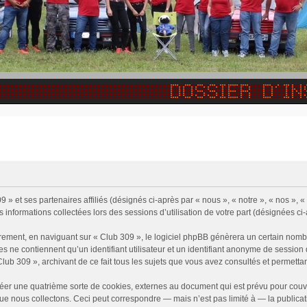
9 » et ses partenaires affiliés (désignés ci-après par « nous », « notre », « nos »
s informations collectées lors des sessions d’utilisation de votre part (désignées ci
rement, en naviguant sur « Club 309 », le logiciel phpBB génèrera un certain nombr
ies ne contiennent qu’un identifiant utilisateur et un identifiant anonyme de sessi
Club 309 », archivant de ce fait tous les sujets que vous avez consultés et permettant
éer une quatrième sorte de cookies, externes au document qui est prévu pour couv
e nous collectons. Ceci peut correspondre — mais n’est pas limité à — la publicati