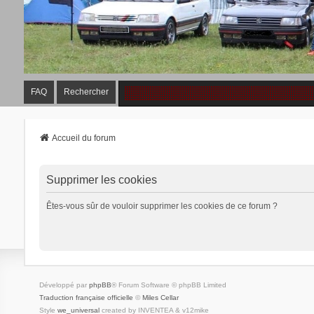
FAQ
Rechercher
Accueil du forum
Supprimer les cookies
Êtes-vous sûr de vouloir supprimer les cookies de ce forum ?
Développé par
phpBB
® Forum Software © phpBB Limited
Traduction française officielle
©
Miles Cellar
Style
we_universal
created by INVENTEA & v12mike