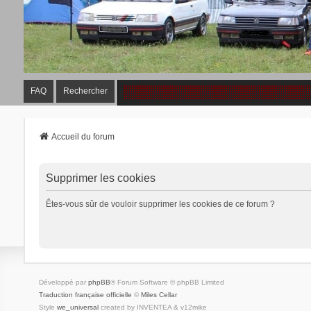
FAQ
Rechercher
Accueil du forum
Supprimer les cookies
Êtes-vous sûr de vouloir supprimer les cookies de ce forum ?
Développé par
phpBB
® Forum Software © phpBB Limited
Traduction française officielle
©
Miles Cellar
Style
we_universal
created by INVENTEA & v12mike