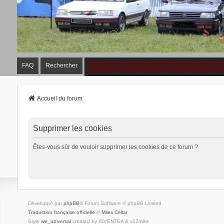
FAQ
Rechercher
Accueil du forum
Supprimer les cookies
Êtes-vous sûr de vouloir supprimer les cookies de ce forum ?
Développé par
phpBB
® Forum Software © phpBB Limited
Traduction française officielle
©
Miles Cellar
Style
we_universal
created by INVENTEA & v12mike