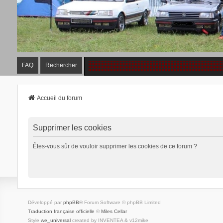
FAQ
Rechercher
Accueil du forum
Supprimer les cookies
Êtes-vous sûr de vouloir supprimer les cookies de ce forum ?
Développé par
phpBB
® Forum Software © phpBB Limited
Traduction française officielle
©
Miles Cellar
Style
we_universal
created by INVENTEA & v12mike