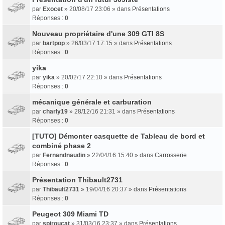
par
Exocet
» 20/08/17 23:06 » dans
Présentations
Réponses :
0
Nouveau propriétaire d'une 309 GTI 8S
par
bartpop
» 26/03/17 17:15 » dans
Présentations
Réponses :
0
yika
par
yika
» 20/02/17 22:10 » dans
Présentations
Réponses :
0
mécanique générale et carburation
par
charly19
» 28/12/16 21:31 » dans
Présentations
Réponses :
0
[TUTO] Démonter casquette de Tableau de bord et
combiné phase 2
par
Fernandnaudin
» 22/04/16 15:40 » dans
Carrosserie
Réponses :
0
Présentation Thibault2731
par
Thibault2731
» 19/04/16 20:37 » dans
Présentations
Réponses :
0
Peugeot 309 Miami TD
par
spiroucat
» 31/03/16 23:37 » dans
Présentations