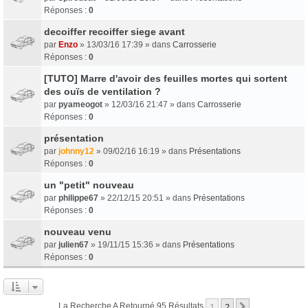
Réponses :
0
decoiffer recoiffer siege avant
par
Enzo
» 13/03/16 17:39 » dans
Carrosserie
Réponses :
0
[TUTO] Marre d'avoir des feuilles mortes qui sortent
des ouïs de ventilation ?
par
pyameogot
» 12/03/16 21:47 » dans
Carrosserie
Réponses :
0
présentation
par
johnny12
» 09/02/16 16:19 » dans
Présentations
Réponses :
0
un "petit" nouveau
par
philippe67
» 22/12/15 20:51 » dans
Présentations
Réponses :
0
nouveau venu
par
julien67
» 19/11/15 15:36 » dans
Présentations
Réponses :
0
1
2
Suivant
La Recherche A Retourné 95 Résultats