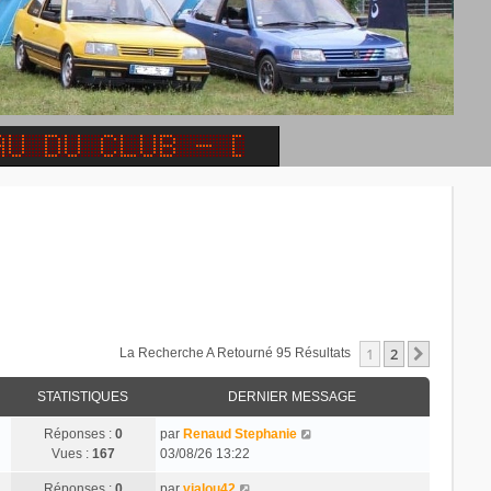
1
2
Suivant
La Recherche A Retourné 95 Résultats
STATISTIQUES
DERNIER MESSAGE
Réponses :
0
par
Renaud Stephanie
Vues :
167
03/08/26 13:22
Réponses :
0
par
vialou42