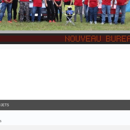
JETS
s