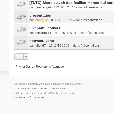
[TUTO] Marre d'avoir des feuilles mortes qui sort
par
pyameogot
» 12/03/16 21:47 » dans
Carrosserie
présentation
par
johnny12
» 09/02/16 16:19 » dans
Présentations
un "petit" nouveau
par
philippe67
» 22/12/15 20:51 » dans
Présentations
nouveau venu
par
julien67
» 19/11/15 15:36 » dans
Présentations
Aller Sur La Recherche Avancée
Développé par
phpBB
® Forum Software © phpBB Limited
Traduction française officielle
©
Miles Cellar
Style
we_universal
created by INVENTEA & v12mike
Confidentialité
Conditions