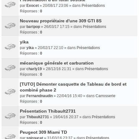
par
Exocet
» 20/08/17 23:06 » dans
Présentations
Réponses :
0
Nouveau propriétaire d'une 309 GTI 8S
par
bartpop
» 26/03/17 17:15 » dans
Présentations
Réponses :
0
yika
par
yika
» 20/02/17 22:10 » dans
Présentations
Réponses :
0
mécanique générale et carburation
par
charly19
» 28/12/16 21:31 » dans
Présentations
Réponses :
0
[TUTO] Démonter casquette de Tableau de bord et
combiné phase 2
par
Fernandnaudin
» 22/04/16 15:40 » dans
Carrosserie
Réponses :
0
Présentation Thibault2731
par
Thibault2731
» 19/04/16 20:37 » dans
Présentations
Réponses :
0
Peugeot 309 Miami TD
par
spiroucat
» 31/03/16 23:37 » dans
Présentations