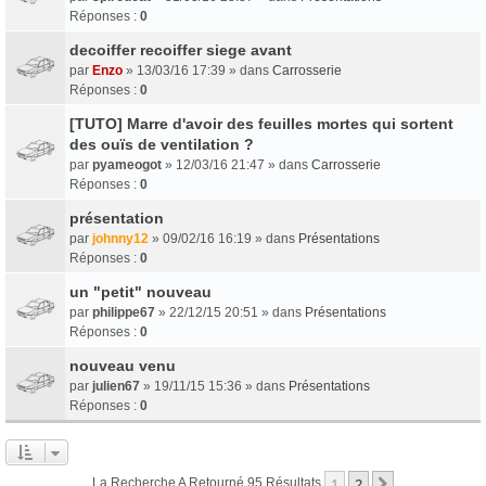
Réponses :
0
decoiffer recoiffer siege avant
par
Enzo
» 13/03/16 17:39 » dans
Carrosserie
Réponses :
0
[TUTO] Marre d'avoir des feuilles mortes qui sortent
des ouïs de ventilation ?
par
pyameogot
» 12/03/16 21:47 » dans
Carrosserie
Réponses :
0
présentation
par
johnny12
» 09/02/16 16:19 » dans
Présentations
Réponses :
0
un "petit" nouveau
par
philippe67
» 22/12/15 20:51 » dans
Présentations
Réponses :
0
nouveau venu
par
julien67
» 19/11/15 15:36 » dans
Présentations
Réponses :
0
1
2
Suivant
La Recherche A Retourné 95 Résultats