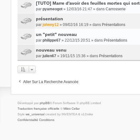
[TUTO] Marre d'avoir des feuilles mortes qui sort
par
pyameogot
» 12/03/16 21:47 » dans
Carrosserie
présentation
par
johnny12
» 09/02/16 16:19 » dans
Présentations
un "petit" nouveau
par
philippe67
» 22/12/15 20:51 » dans
Présentations
nouveau venu
par
julien67
» 19/11/15 15:36 » dans
Présentations
Aller Sur La Recherche Avancée
Développé par
phpBB
® Forum Software © phpBB Limited
Traduction française officielle
©
Miles Cellar
Style
we_universal
created by INVENTEA & v12mike
Confidentialité
Conditions