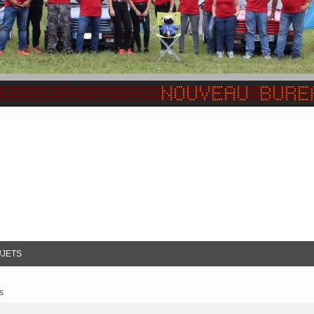
JETS
s