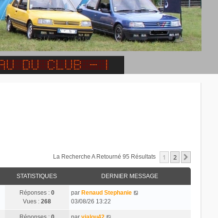
1
2
Suivant
La Recherche A Retourné 95 Résultats
STATISTIQUES
DERNIER MESSAGE
Réponses :
0
par
Renaud Stephanie
Vues :
268
03/08/26 13:22
Réponses :
0
par
vialou42