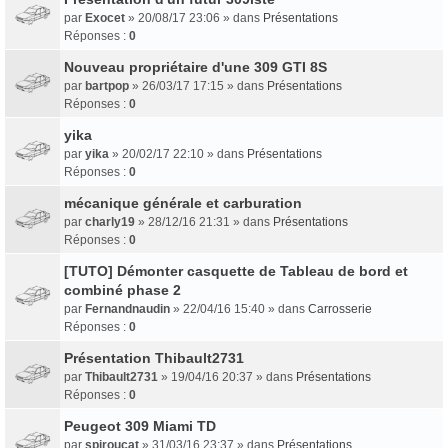
par
Exocet
» 20/08/17 23:06 » dans
Présentations
Réponses :
0
Nouveau propriétaire d'une 309 GTI 8S
par
bartpop
» 26/03/17 17:15 » dans
Présentations
Réponses :
0
yika
par
yika
» 20/02/17 22:10 » dans
Présentations
Réponses :
0
mécanique générale et carburation
par
charly19
» 28/12/16 21:31 » dans
Présentations
Réponses :
0
[TUTO] Démonter casquette de Tableau de bord et
combiné phase 2
par
Fernandnaudin
» 22/04/16 15:40 » dans
Carrosserie
Réponses :
0
Présentation Thibault2731
par
Thibault2731
» 19/04/16 20:37 » dans
Présentations
Réponses :
0
Peugeot 309 Miami TD
par
spiroucat
» 31/03/16 23:37 » dans
Présentations