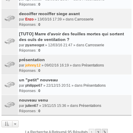
Réponses :
0
decoiffer recoiffer siege avant
par
Enzo
» 13/03/16 17:39 » dans
Carrosserie
Réponses :
0
[TUTO] Marre d'avoir des feuilles mortes qui sortent
des ouïs de ventilation ?
par
pyameogot
» 12/03/16 21:47 » dans
Carrosserie
Réponses :
0
présentation
par
johnny12
» 09/02/16 16:19 » dans
Présentations
Réponses :
0
un "petit" nouveau
par
philippe67
» 22/12/15 20:51 » dans
Présentations
Réponses :
0
nouveau venu
par
julien67
» 19/11/15 15:36 » dans
Présentations
Réponses :
0
1
2
Suivant
La Recherche A Retourné 95 Résultats