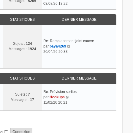
Messages :
5205
o
03/08/26 13:22
l
n
e
s
d
u
STATISTIQUES
DERNIER MESSAGE
e
l
r
t
n
e
i
r
Re: Remplacement joint couvre…
e
Sujets :
124
C
l
par
baya4269
r
Messages :
1924
o
e
20/04/26 20:33
m
n
d
e
s
e
s
u
r
s
l
n
a
t
i
STATISTIQUES
DERNIER MESSAGE
g
e
e
e
r
r
Re: Prévision sorties
l
m
Sujets :
7
C
par
Hookups
e
e
Messages :
17
o
11/02/26 20:21
d
s
n
e
s
s
r
a
u
n
g
l
i
e
t
e
moi