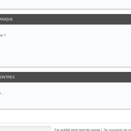
ANIQUE
ue ?
ONTRES
...
J’ai oublié mon mot de passe
|
Se souvenir de 