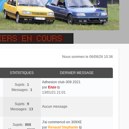
Nous sommes le 06/08/26 10:36
STATISTIQUES
DERNIER MESSAGE
Adhesion club-309 2021
Sujets :
1
C
par
Enzo
Messages :
1
o
13/01/21 21:01
n
s
Sujets :
9
Aucun message
u
Messages :
13
l
t
J'ai commencé en 309XE
e
Sujets :
868
C
par
Renaud Stephanie
r