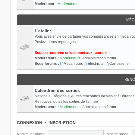
Modérateur :
Modérateurs
MÉC
L'atelier
Vous avez envie de partager vos connaissances en mécaniq
Postez ici vos reportages !
Section réservée uniquement aux tutoriels !
Modérateurs :
Modérateurs
,
Administration forum
Sous-forums :
Mécanique
,
Electricité
,
Carrosserie
RENC
Calendrier des sorties
Nationale, Régionale, Autres rencontres locales et à l'étranger
Retrouvez toutes les sorties de l'année
Modérateurs :
Modérateurs
,
Administration forum
CONNEXION
•
INSCRIPTION
Nom d’utilisateur :
Mot de passe :