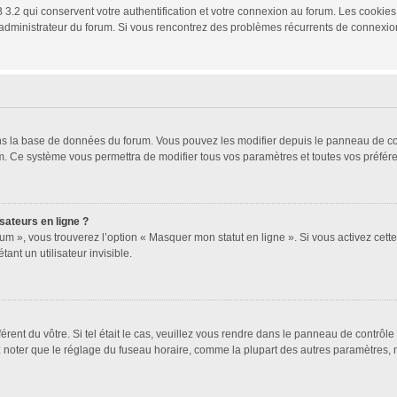
3.2 qui conservent votre authentification et votre connexion au forum. Les cookies 
 un administrateur du forum. Si vous rencontrez des problèmes récurrents de connex
ans la base de données du forum. Vous pouvez les modifier depuis le panneau de cont
um. Ce système vous permettra de modifier tous vos paramètres et toutes vos préfér
sateurs en ligne ?
um », vous trouverez l’option « Masquer mon statut en ligne ». Si vous activez cett
t un utilisateur invisible.
férent du vôtre. Si tel était le cas, veuillez vous rendre dans le panneau de contrôle 
oter que le réglage du fuseau horaire, comme la plupart des autres paramètres, n’est