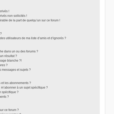
rivés !
vés non sollicités !
irable de la part de quelqu’un sur ce forum !
 ?
s utilisateurs de ma liste d’amis et d’ignorés ?
che dans un ou des forums ?
n résultat ?
page blanche ?!
res ?
s messages et sujets ?
ris et les abonnements ?
 m’abonner à un sujet spécifique ?
 spécifique ?
ents ?
sur ce forum ?