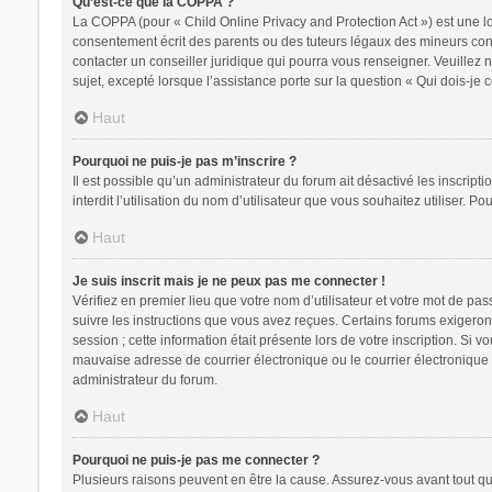
Qu’est-ce que la COPPA ?
La COPPA (pour « Child Online Privacy and Protection Act ») est une l
consentement écrit des parents ou des tuteurs légaux des mineurs conc
contacter un conseiller juridique qui pourra vous renseigner. Veuillez
sujet, excepté lorsque l’assistance porte sur la question « Qui dois-je
Haut
Pourquoi ne puis-je pas m’inscrire ?
Il est possible qu’un administrateur du forum ait désactivé les inscrip
interdit l’utilisation du nom d’utilisateur que vous souhaitez utiliser. P
Haut
Je suis inscrit mais je ne peux pas me connecter !
Vérifiez en premier lieu que votre nom d’utilisateur et votre mot de pa
suivre les instructions que vous avez reçues. Certains forums exigeron
session ; cette information était présente lors de votre inscription. Si
mauvaise adresse de courrier électronique ou le courrier électronique a
administrateur du forum.
Haut
Pourquoi ne puis-je pas me connecter ?
Plusieurs raisons peuvent en être la cause. Assurez-vous avant tout que