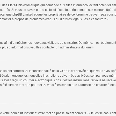
oi des États-Unis d’Amérique qui demande aux sites internet collectant potentiell
ernés. Si vous ne savez pas si cette loi s’applique également aux mineurs âgés de
 noter que phpBB Limited et que les propriétaires de ce forum ne peuvent pas vous 
 contacter à propos de problèmes d’abus ou d’ordres légaux liés à ce forum ? ».
tions afin d’empêcher les nouveaux visiteurs de s’inscrire. De même, il est égalemen
our plus d’informations, veuillez contacter un administrateur du forum.
sse soient corrects. Si la fonctionnalité de la COPPA est activée et que vous avez sp
t également que les nouvelles inscriptions doivent être activées, soit par vous-mêm
 vous aviez reçu un courrier électronique, consultez les instructions. Si vous ne re
 été filtré en tant que pourriel. Si vous êtes certain que l’adresse de courrier élec
 votre nom d’utilisateur et votre mot de passe soient corrects. Si tel est le cas, co