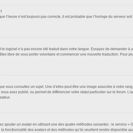
 !
que l’heure n’est toujours pas correcte, il est probable que l’horloge du serveur soi
it le logiciel n’a pas encore été traduit dans votre langue. Essayez de demander à un 
 êtes libre de vous porter volontaire et commencer une nouvelle traduction. Pour pl
que vous consultez un sujet. Une d’elles peut être une image associée à votre rang
vous avez publié, ou permet de différencier votre statut particulier sur le forum. 
sateur.
ez ajouter un avatar en utilisant une des quatre méthodes suivantes : le service « Gr
a fonctionnalité des avatars et des méthodes qu’ils veuillent rendre disponible aux