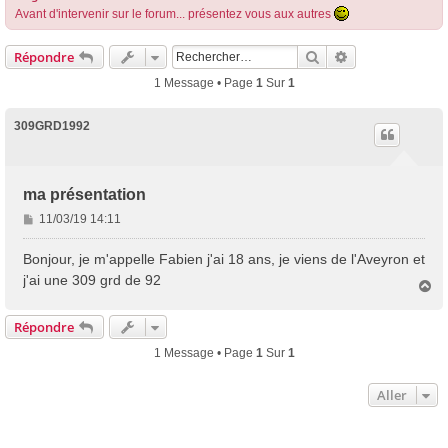
Avant d'intervenir sur le forum... présentez vous aux autres
Rechercher
Recherche Avan
Répondre
1 Message • Page
1
Sur
1
309GRD1992
ma présentation
M
11/03/19 14:11
e
s
Bonjour, je m'appelle Fabien j'ai 18 ans, je viens de l'Aveyron et
s
j'ai une 309 grd de 92
H
a
a
g
u
Répondre
e
t
1 Message • Page
1
Sur
1
Aller