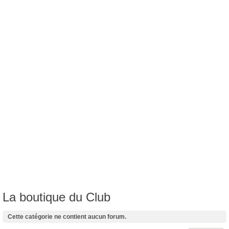
La boutique du Club
Cette catégorie ne contient aucun forum.