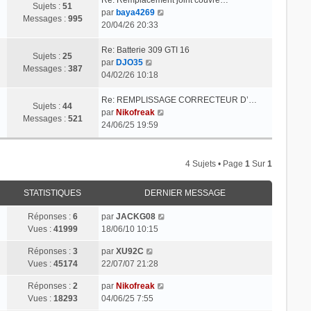
Sujets :
51
C
par
baya4269
Messages :
995
o
20/04/26 20:33
n
s
Re: Batterie 309 GTI 16
Sujets :
25
C
u
par
DJO35
Messages :
387
o
l
04/02/26 10:18
n
t
s
e
Re: REMPLISSAGE CORRECTEUR D’…
Sujets :
44
u
r
C
par
Nikofreak
Messages :
521
l
l
o
24/06/25 19:59
t
e
n
e
d
s
r
e
u
4 Sujets • Page
1
Sur
1
l
r
l
e
n
t
STATISTIQUES
DERNIER MESSAGE
d
i
e
e
e
r
Réponses :
6
par
JACKG08
r
r
l
Vues :
41999
18/06/10 10:15
n
m
e
i
e
d
Réponses :
3
par
XU92C
e
s
e
Vues :
45174
22/07/07 21:28
r
s
r
Réponses :
2
par
Nikofreak
m
a
n
Vues :
18293
04/06/25 7:55
e
g
i