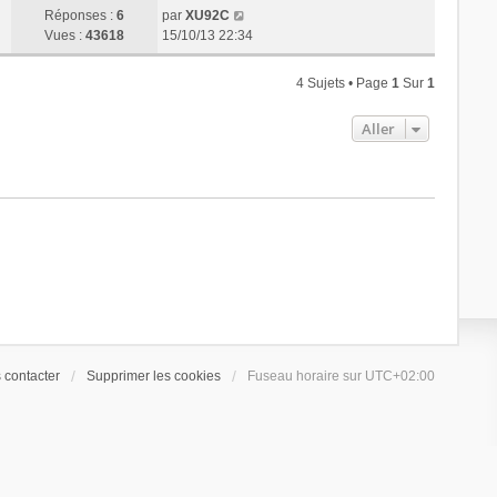
s
e
e
Réponses :
6
par
XU92C
s
r
Vues :
43618
15/10/13 22:34
a
m
g
e
e
s
4 Sujets • Page
1
Sur
1
s
a
Aller
g
e
 contacter
Supprimer les cookies
Fuseau horaire sur
UTC+02:00