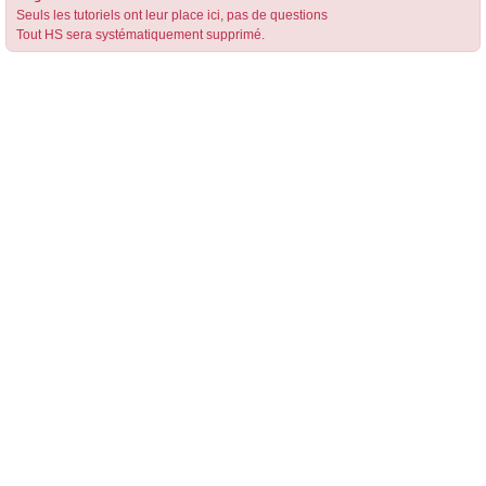
Seuls les tutoriels ont leur place ici, pas de questions
Tout HS sera systématiquement supprimé.