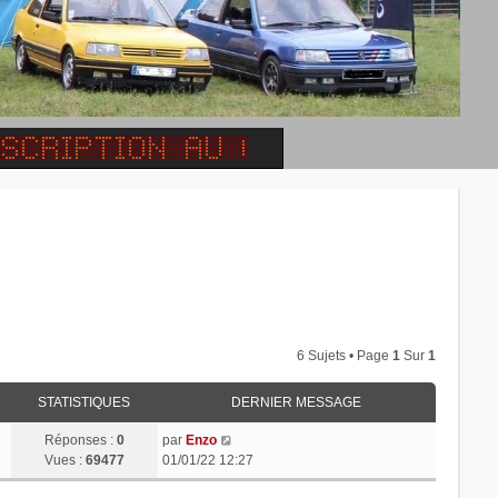
6 Sujets • Page
1
Sur
1
STATISTIQUES
DERNIER MESSAGE
Réponses :
0
par
Enzo
Vues :
69477
01/01/22 12:27