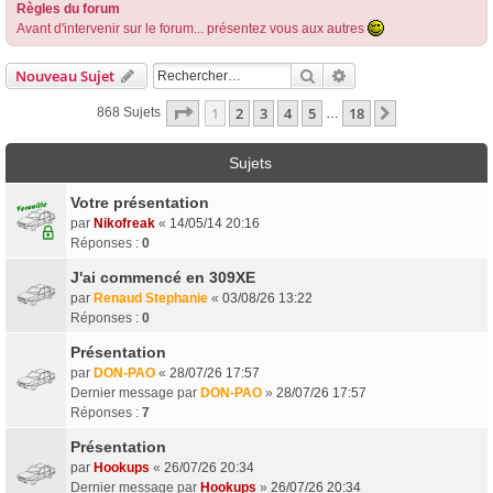
Règles du forum
Avant d'intervenir sur le forum... présentez vous aux autres
Rechercher
Recherche Avancée
Nouveau Sujet
Page
1
Sur
18
1
2
3
4
5
18
Suivant
868 Sujets
…
Sujets
Votre présentation
par
Nikofreak
«
14/05/14 20:16
Réponses :
0
J'ai commencé en 309XE
par
Renaud Stephanie
«
03/08/26 13:22
Réponses :
0
Présentation
par
DON-PAO
«
28/07/26 17:57
Dernier message par
DON-PAO
»
28/07/26 17:57
Réponses :
7
Présentation
par
Hookups
«
26/07/26 20:34
Dernier message par
Hookups
»
26/07/26 20:34