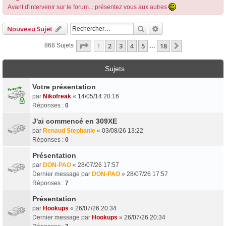
Avant d'intervenir sur le forum... présentez vous aux autres
Rechercher
Recherche Avancée
Nouveau Sujet
Page
1
Sur
18
1
2
3
4
5
18
Suivant
868 Sujets
…
Sujets
Votre présentation
par
Nikofreak
«
14/05/14 20:16
Réponses :
0
J'ai commencé en 309XE
par
Renaud Stephanie
«
03/08/26 13:22
Réponses :
0
Présentation
par
DON-PAO
«
28/07/26 17:57
Dernier message par
DON-PAO
»
28/07/26 17:57
Réponses :
7
Présentation
par
Hookups
«
26/07/26 20:34
Dernier message par
Hookups
»
26/07/26 20:34