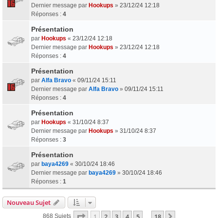
Dernier message par
Hookups
»
23/12/24 12:18
Réponses :
4
Présentation
par
Hookups
«
23/12/24 12:18
Dernier message par
Hookups
»
23/12/24 12:18
Réponses :
4
Présentation
par
Alfa Bravo
«
09/11/24 15:11
Dernier message par
Alfa Bravo
»
09/11/24 15:11
Réponses :
4
Présentation
par
Hookups
«
31/10/24 8:37
Dernier message par
Hookups
»
31/10/24 8:37
Réponses :
3
Présentation
par
baya4269
«
30/10/24 18:46
Dernier message par
baya4269
»
30/10/24 18:46
Réponses :
1
Nouveau Sujet
Page
1
Sur
18
1
2
3
4
5
18
Suivant
868 Sujets
…