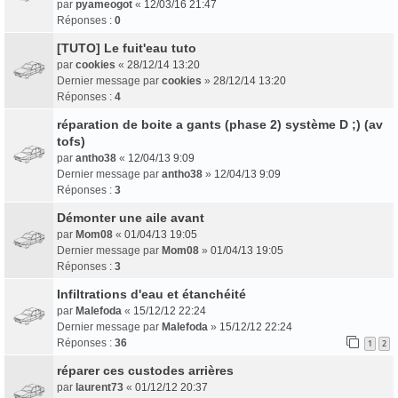
par
pyameogot
«
12/03/16 21:47
Réponses :
0
[TUTO] Le fuit'eau tuto
par
cookies
«
28/12/14 13:20
Dernier message par
cookies
»
28/12/14 13:20
Réponses :
4
réparation de boite a gants (phase 2) système D ;) (av
tofs)
par
antho38
«
12/04/13 9:09
Dernier message par
antho38
»
12/04/13 9:09
Réponses :
3
Démonter une aile avant
par
Mom08
«
01/04/13 19:05
Dernier message par
Mom08
»
01/04/13 19:05
Réponses :
3
Infiltrations d'eau et étanchéité
par
Malefoda
«
15/12/12 22:24
Dernier message par
Malefoda
»
15/12/12 22:24
Réponses :
36
1
2
réparer ces custodes arrières
par
laurent73
«
01/12/12 20:37