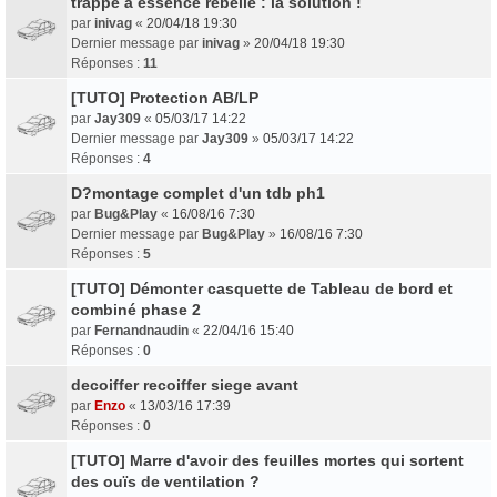
trappe à essence rebelle : la solution !
par
inivag
«
20/04/18 19:30
Dernier message par
inivag
»
20/04/18 19:30
Réponses :
11
[TUTO] Protection AB/LP
par
Jay309
«
05/03/17 14:22
Dernier message par
Jay309
»
05/03/17 14:22
Réponses :
4
D?montage complet d'un tdb ph1
par
Bug&Play
«
16/08/16 7:30
Dernier message par
Bug&Play
»
16/08/16 7:30
Réponses :
5
[TUTO] Démonter casquette de Tableau de bord et
combiné phase 2
par
Fernandnaudin
«
22/04/16 15:40
Réponses :
0
decoiffer recoiffer siege avant
par
Enzo
«
13/03/16 17:39
Réponses :
0
[TUTO] Marre d'avoir des feuilles mortes qui sortent
des ouïs de ventilation ?