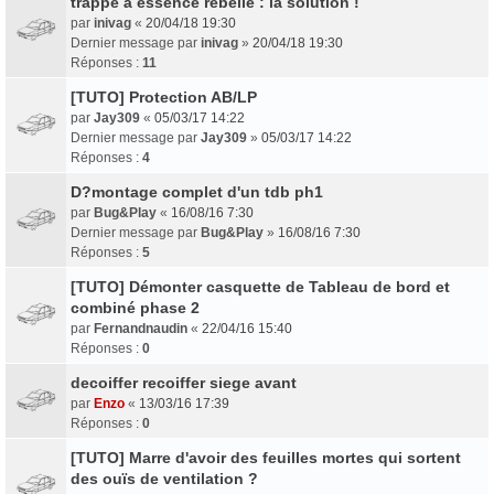
trappe à essence rebelle : la solution !
par
inivag
«
20/04/18 19:30
Dernier message par
inivag
»
20/04/18 19:30
Réponses :
11
[TUTO] Protection AB/LP
par
Jay309
«
05/03/17 14:22
Dernier message par
Jay309
»
05/03/17 14:22
Réponses :
4
D?montage complet d'un tdb ph1
par
Bug&Play
«
16/08/16 7:30
Dernier message par
Bug&Play
»
16/08/16 7:30
Réponses :
5
[TUTO] Démonter casquette de Tableau de bord et
combiné phase 2
par
Fernandnaudin
«
22/04/16 15:40
Réponses :
0
decoiffer recoiffer siege avant
par
Enzo
«
13/03/16 17:39
Réponses :
0
[TUTO] Marre d'avoir des feuilles mortes qui sortent
des ouïs de ventilation ?