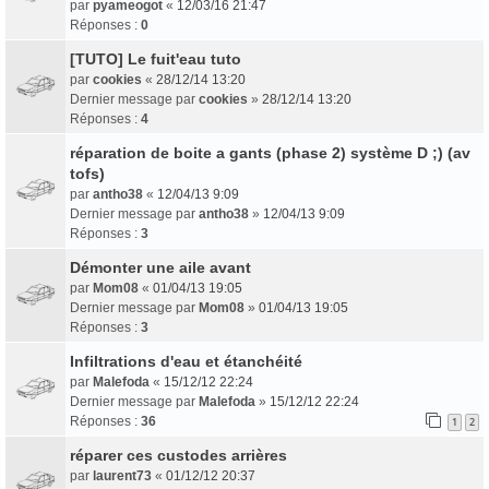
par
pyameogot
«
12/03/16 21:47
Réponses :
0
[TUTO] Le fuit'eau tuto
par
cookies
«
28/12/14 13:20
Dernier message par
cookies
»
28/12/14 13:20
Réponses :
4
réparation de boite a gants (phase 2) système D ;) (av
tofs)
par
antho38
«
12/04/13 9:09
Dernier message par
antho38
»
12/04/13 9:09
Réponses :
3
Démonter une aile avant
par
Mom08
«
01/04/13 19:05
Dernier message par
Mom08
»
01/04/13 19:05
Réponses :
3
Infiltrations d'eau et étanchéité
par
Malefoda
«
15/12/12 22:24
Dernier message par
Malefoda
»
15/12/12 22:24
Réponses :
36
1
2
réparer ces custodes arrières
par
laurent73
«
01/12/12 20:37